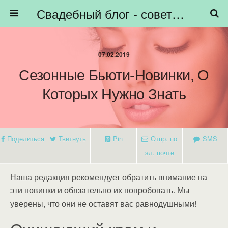
Свадебный блог - советы невестам, подготовка к свадьбе - HiBride
07.02.2019
Сезонные Бьюти-Новинки, О
Которых Нужно Знать
Поделиться
Твитнуть
Pin
Отпр. по
SMS
эл. почте
Наша редакция рекомендует обратить внимание на
эти новинки и обязательно их попробовать. Мы
уверены, что они не оставят вас равнодушными!