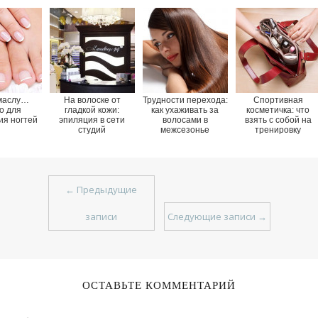
 маслу…
На волоске от
Трудности перехода:
Спортивная
о для
гладкой кожи:
как ухаживать за
косметичка: что
ия ногтей
эпиляция в сети
волосами в
взять с собой на
студий
межсезонье
тренировку
«Маникюрофф»
←
Предыдущие
записи
Следующие записи
→
ОСТАВЬТЕ КОММЕНТАРИЙ