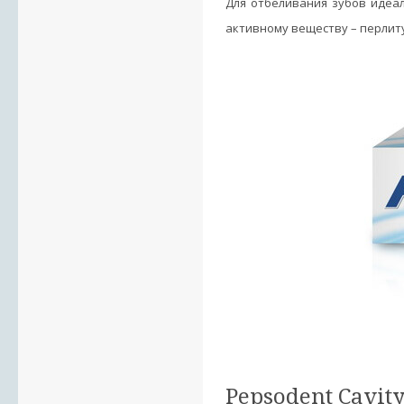
Для отбеливания зубов идеал
активному веществу – перлиту
Pepsodent Cavity