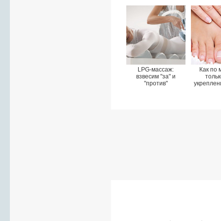
LPG-массаж:
Как по
взвесим "за" и
тольк
"против"
укреплен