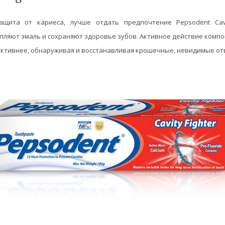
ащита от кариеса, лучше отдать предпочтение Pepsodent Cavit
ляют эмаль и сохраняют здоровье зубов. Активное действие компо
фективнее, обнаруживая и восстанавливая крошечные, невидимые от