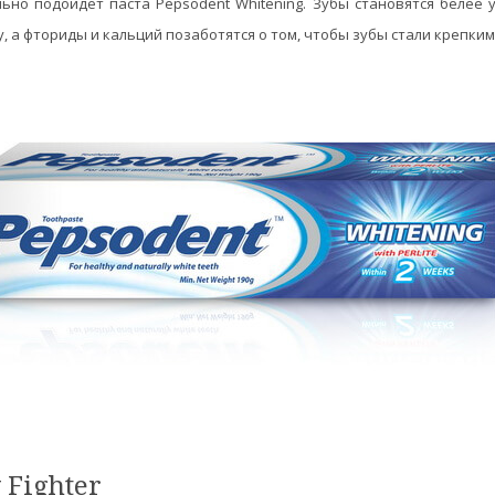
ьно подойдет паста Pepsodent Whitening. Зубы становятся белее 
, а фториды и кальций позаботятся о том, чтобы зубы стали крепким
 Fighter