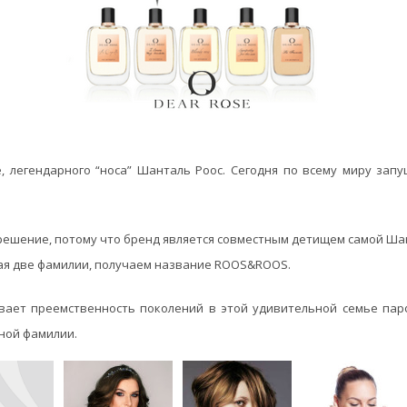
, легендарного “носа” Шанталь Роос. Сегодня по всему миру за
решение, потому что бренд является совместным детищем самой Ша
вая две фамилии, получаем название ROOS&ROOS.
вает преемственность поколений в этой удивительной семье па
ной фамилии.