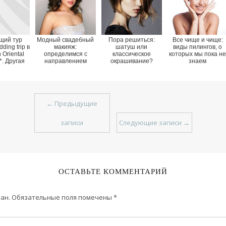
щий тур
Модный свадебный
Пора решиться:
Все чище и чище:
ding trip в
макияж:
шатуш или
виды пилингов, о
 Oriental
определимся с
классическое
которых мы пока не
*. Другая
направлением
окрашивание?
знаем
га".
←
Предыдущие
записи
Следующие записи
→
ОСТАВЬТЕ КОММЕНТАРИЙ
ан.
Обязательные поля помечены
*