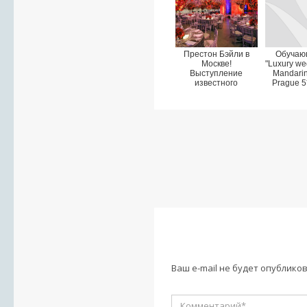
Престон Бэйли в
Обучаю
Москве!
"Luxury wed
Выступление
Mandarin
известного
Prague 5
декоратора 12
Пра
апреля 2014.
Ваш e-mail не будет опубликов