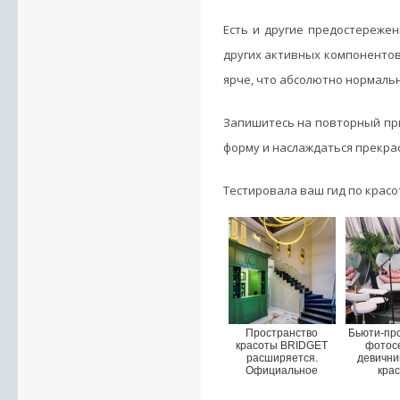
Есть и другие предостережен
других активных компонентов,
ярче, что абсолютно нормальн
Запишитесь на повторный пр
форму и наслаждаться прекра
Тестировала ваш гид по красо
Пространство
Бьюти-пр
красоты BRIDGET
фотосе
расширяется.
девични
Официальное
кра
открытие второго
салона.