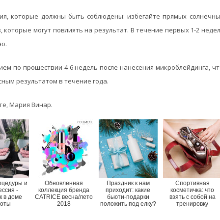
ия, которые должны быть соблюдены: избегайте прямых солнечных
 которые могут повлиять на результат. В течение первых 1-2 недел
о.
ием по прошествии 4-6 недель после нанесения микроблейдинга, ч
сным результатом в течение года.
те, Мария Винар.
оцедуры и
Обновленная
Праздник к нам
Спортивная
ссия -
коллекция бренда
приходит: какие
косметичка: что
к в доме
CATRICE весна/лето
бьюти-подарки
взять с собой на
соты
2018
положить под елку?
тренировку
10 идей для вас