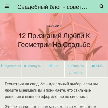
Свадебный блог - советы невестам, подготовка к свадьбе - HiBride
24.01.2018
12 Признаний Любви К
Геометрии На Свадьбе
Поделиться
Твитнуть
Pin
Отпр. по
SMS
эл. почте
Геометрия на свадьбе – идеальный выбор, если вы
любите минимализм и понимаете, что стильные
решения и пышное оформление не синонимы.
Это не значит, что в рамках декора со множеством