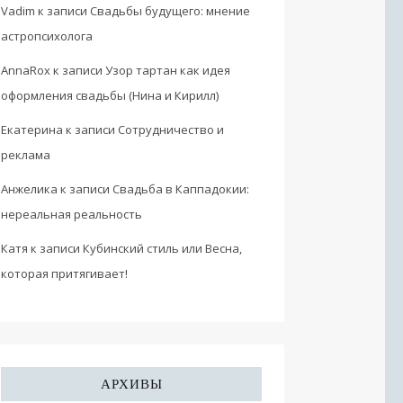
Vadim
к записи
Свадьбы будущего: мнение
астропсихолога
AnnaRox
к записи
Узор тартан как идея
оформления свадьбы (Нина и Кирилл)
Екатерина
к записи
Сотрудничество и
реклама
Анжелика
к записи
Свадьба в Каппадокии:
нереальная реальность
Катя
к записи
Кубинский стиль или Весна,
которая притягивает!
АРХИВЫ