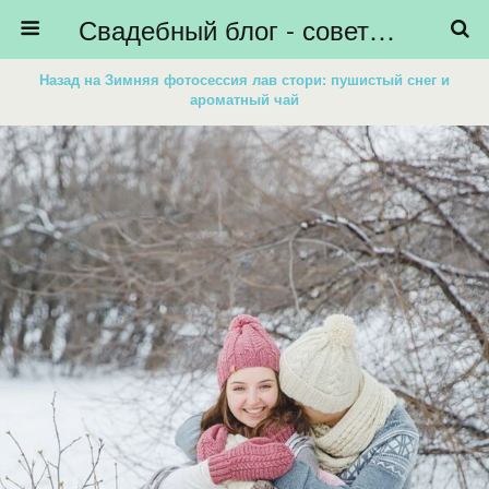
Свадебный блог - советы невестам, подготовка к свадьбе - HiBride
Назад на Зимняя фотосессия лав стори: пушистый снег и
ароматный чай