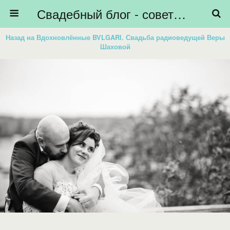
Свадебный блог - советы невестам, подготовка к свадьбе - HiBride
Назад на Вдохновлённые BVLGARI. Свадьба радиоведущей Веры
Шаховой