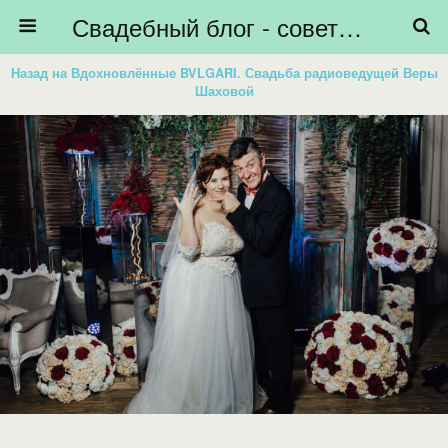
Свадебный блог - советы невестам, подготовка к свадьбе - HiBride
Назад на Вдохновлённые BVLGARI. Свадьба радиоведущей Веры
Шаховой