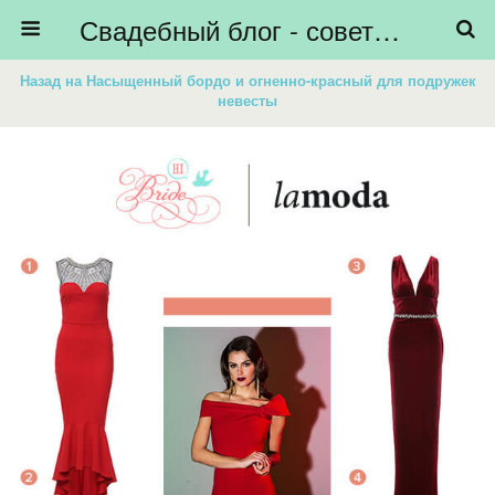
Свадебный блог - советы невестам, подготовка к свадьбе - HiBride
Назад на Насыщенный бордо и огненно-красный для подружек
невесты