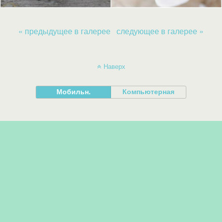
« предыдущее в галерее
следующее в галерее »
Наверх
Мобильн.
Компьютерная