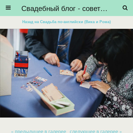
Свадебный блог - советы невестам, подготовка к свадьбе - HiBride
Назад на Свадьба по-английски (Вика и Рома)
« предыдущее в галерее
следующее в галерее »