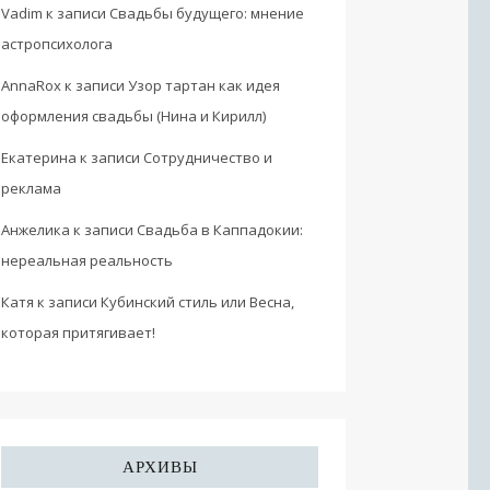
Vadim
к записи
Свадьбы будущего: мнение
астропсихолога
AnnaRox
к записи
Узор тартан как идея
оформления свадьбы (Нина и Кирилл)
Екатерина
к записи
Сотрудничество и
реклама
Анжелика
к записи
Свадьба в Каппадокии:
нереальная реальность
Катя
к записи
Кубинский стиль или Весна,
которая притягивает!
АРХИВЫ