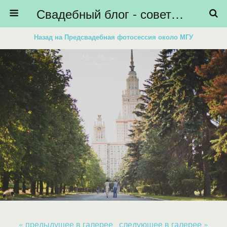
Свадебный блог - советы невестам, подготовка к свадьбе - HiBride
Назад на Предсвадебная фотосессия около МГУ
« предыдущее в галерее
следующее в галерее »