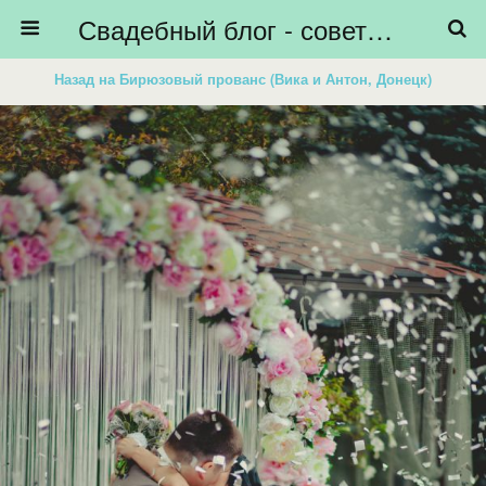
Свадебный блог - советы невестам, подготовка к свадьбе - HiBride
Назад на Бирюзовый прованс (Вика и Антон, Донецк)