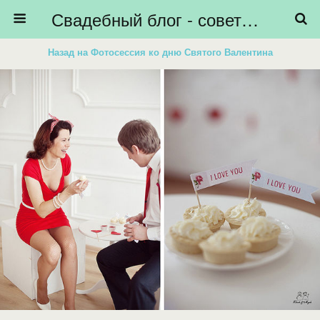
Свадебный блог - советы невестам, подготовка к свадьбе - HiBride
Назад на Фотосессия ко дню Святого Валентина