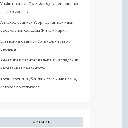
Vadim
к записи
Свадьбы будущего: мнение
астропсихолога
AnnaRox
к записи
Узор тартан как идея
оформления свадьбы (Нина и Кирилл)
Екатерина
к записи
Сотрудничество и
реклама
Анжелика
к записи
Свадьба в Каппадокии:
нереальная реальность
Катя
к записи
Кубинский стиль или Весна,
которая притягивает!
АРХИВЫ