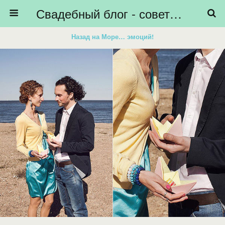
Свадебный блог - советы невестам, подготовка к свадьбе - HiBride
Назад на Море… эмоций!