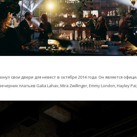
нул свои двери для невест в октябре 2014 года. Он является офиц
черних платьев Galia Lahav, Mira Zwillinger, Emmy London, Hayley Paig