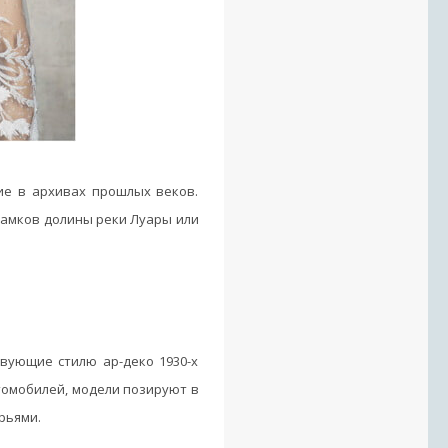
ие в архивах прошлых веков.
 замков долины реки Луары или
твующие стилю ар-деко 1930-х
томобилей, модели позируют в
рьями.