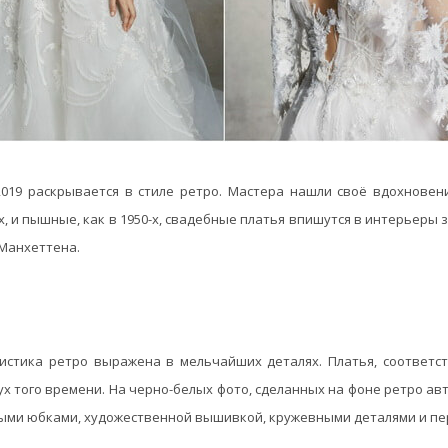
019 раскрывается в стиле ретро. Мастера нашли своё вдохновен
ах, и пышные, как в 1950-х, свадебные платья впишутся в интерьеры
 Манхеттена.
истика ретро выражена в мельчайших деталях. Платья, соответс
ух того времени. На черно-белых фото, сделанных на фоне ретро ав
ыми юбками, художественной вышивкой, кружевными деталями и пе