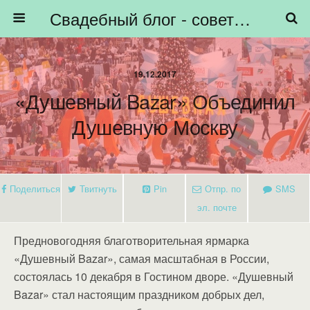
Свадебный блог - советы невестам, подготовка к свадьбе - HiBride
19.12.2017
«Душевный Bazar» Объединил
Душевную Москву
Поделиться
Твитнуть
Pin
Отпр. по
SMS
эл. почте
Предновогодняя благотворительная ярмарка
«Душевный Bazar», самая масштабная в России,
состоялась 10 декабря в Гостином дворе. «Душевный
Bazar» стал настоящим праздником добрых дел,