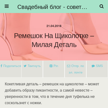
Свадебный блог - советы невестам, подготовка к свадьбе - HiBride
21.04.2018
Ремешок На Щиколотке –
Милая Деталь
Поделиться
Твитнуть
Pin
Отпр. по
SMS
эл. почте
Кокетливая деталь – ремешок на щиколотке – может
добавить образу пикантности, а самой невесте –
уверенности в том, что в течение дня туфелька не
соскользнет с ножки.