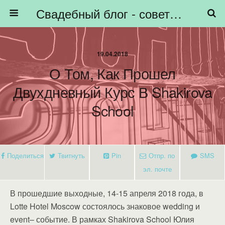
Свадебный блог - советы невестам, подготовка к свадьбе - HiBride
19.04.2018
О Том, Как Прошел
Двухдневный Курс В Shakirova
School
Поделиться
Твитнуть
Pin
Отпр. по
SMS
эл. почте
В прошедшие выходные, 14-15 апреля 2018 года, в
Lotte Hotel Moscow состоялось знаковое wedding и
event– событие. В рамках Shakirova School Юлия