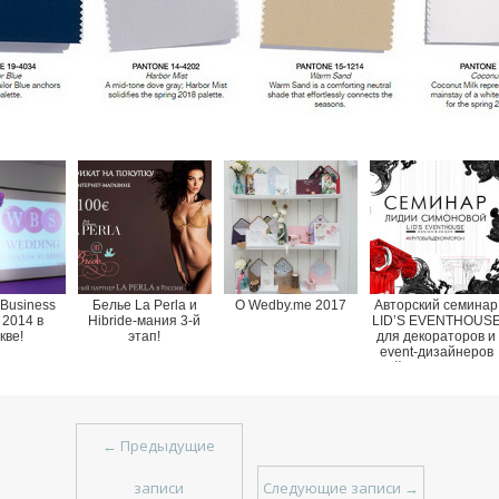
Business
Белье La Perla и
О Wedby.me 2017
Авторский семинар
 2014 в
Hibride-мания 3-й
LID’S EVENTHOUS
кве!
этап!
для декораторов и
event-дизайнеров
пройдет в Москве 1
марта
←
Предыдущие
записи
Следующие записи
→