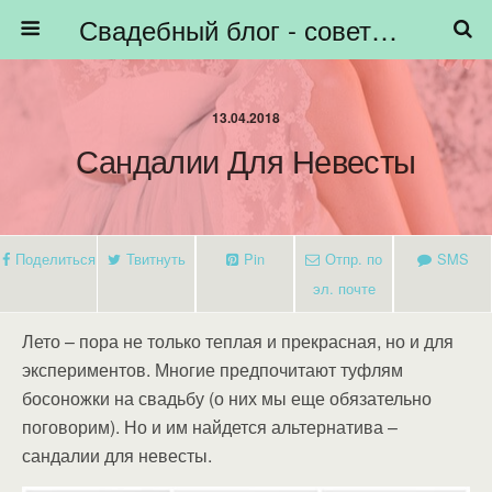
Свадебный блог - советы невестам, подготовка к свадьбе - HiBride
13.04.2018
Сандалии Для Невесты
Поделиться
Твитнуть
Pin
Отпр. по
SMS
эл. почте
Лето – пора не только теплая и прекрасная, но и для
экспериментов. Многие предпочитают туфлям
босоножки на свадьбу (о них мы еще обязательно
поговорим). Но и им найдется альтернатива –
сандалии для невесты.