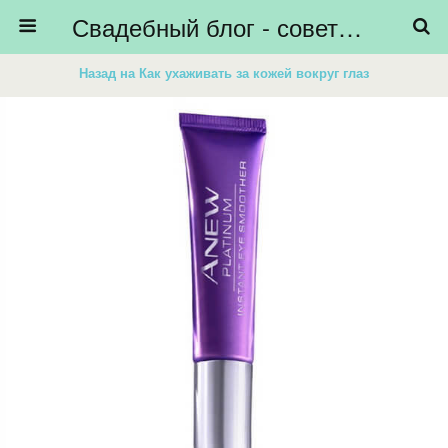
Свадебный блог - советы невестам, подготовка к свадьбе - HiBride
Назад на Как ухаживать за кожей вокруг глаз