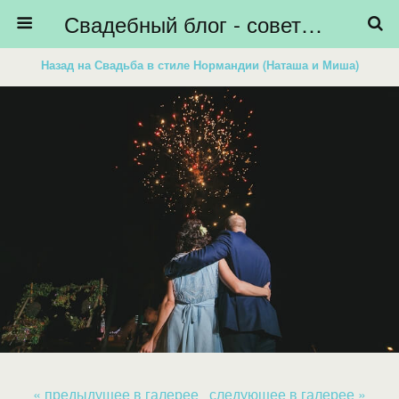
Свадебный блог - советы невестам, подготовка к свадьбе - HiBride
Назад на Свадьба в стиле Нормандии (Наташа и Миша)
« предыдущее в галерее
следующее в галерее »