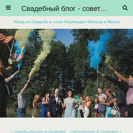
Свадебный блог - советы невестам, подготовка к свадьбе - HiBride
Назад на Свадьба в стиле Нормандии (Наташа и Миша)
« предыдущее в галерее
следующее в галерее »