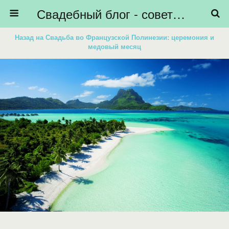
Свадебный блог - советы невестам, подготовка к свадьбе - HiBride
Назад на Свадьба во Французской Полинезии: церемония и
медовый месяц