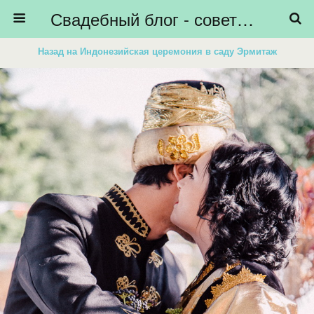
Свадебный блог - советы невестам, подготовка к свадьбе - HiBride
Назад на Индонезийская церемония в саду Эрмитаж