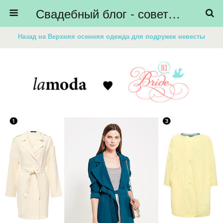
Свадебный блог - советы невестам, подготовка к свадьбе - HiBride
Назад на Верхняя осенняя одежда для подружек невесты