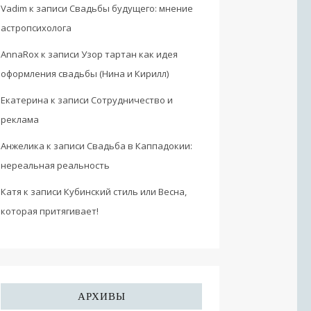
Vadim
к записи
Свадьбы будущего: мнение
астропсихолога
AnnaRox
к записи
Узор тартан как идея
оформления свадьбы (Нина и Кирилл)
Екатерина
к записи
Сотрудничество и
реклама
Анжелика
к записи
Свадьба в Каппадокии:
нереальная реальность
Катя
к записи
Кубинский стиль или Весна,
которая притягивает!
АРХИВЫ