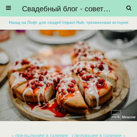
Свадебный блог - советы невестам, подготовка к свадьбе - HiBride
Назад на Лофт для свадеб Impact Hub: трехвековая история
« предыдущее в галерее
следующее в галерее »