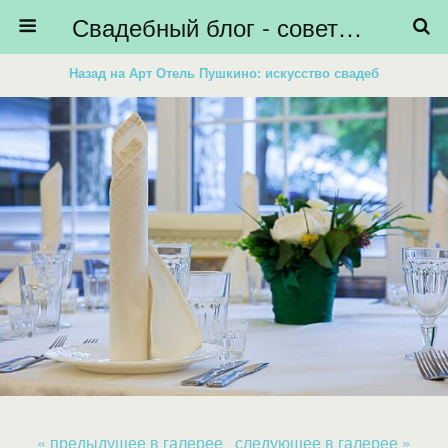
Свадебный блог - советы невестам, подготовка к свадьбе - HiBride
Назад на Арт Отель Пушкино: искусство свадеб
« предыдущее в галерее
следующее в галерее »