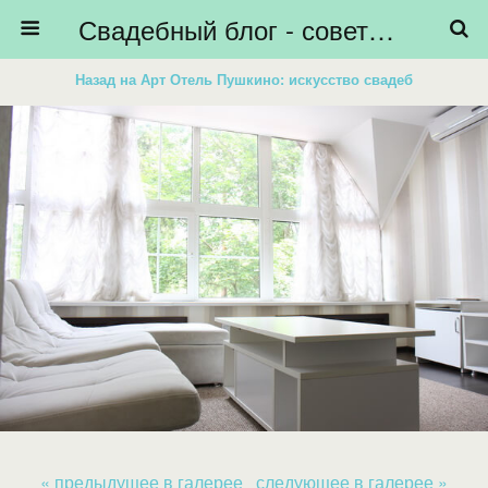
Свадебный блог - советы невестам, подготовка к свадьбе - HiBride
Назад на Арт Отель Пушкино: искусство свадеб
« предыдущее в галерее
следующее в галерее »