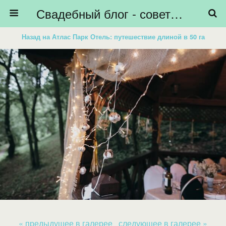
Свадебный блог - советы невестам, подготовка к свадьбе - HiBride
Назад на Атлас Парк Отель: путешествие длиной в 50 га
« предыдущее в галерее
следующее в галерее »