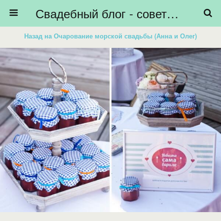
Свадебный блог - советы невестам, подготовка к свадьбе - HiBride
Назад на Очарование морской свадьбы (Анна и Олег)