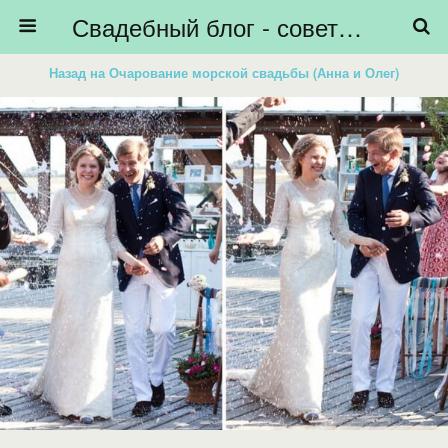
Свадебный блог - советы невестам, подготовка к свадьбе - HiBride
Назад на Очарование морской свадьбы (Анна и Олег)