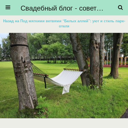
Свадебный блог - советы невестам, подготовка к свадьбе - HiBride
Назад на Под мягкими ветвями “Белых аллей”: уют и стиль парк-
отеля