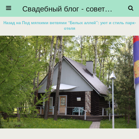
Свадебный блог - советы невестам, подготовка к свадьбе - HiBride
Назад на Под мягкими ветвями “Белых аллей”: уют и стиль парк-
отеля