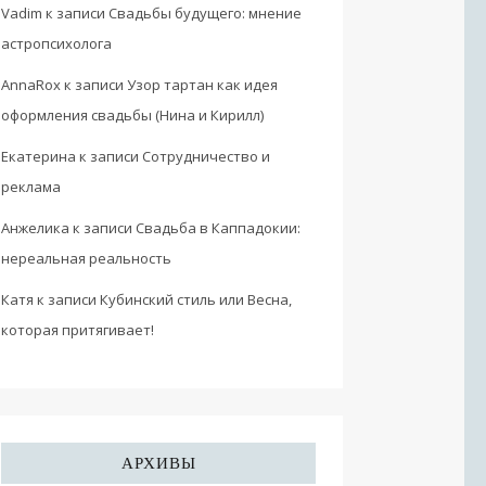
Vadim
к записи
Свадьбы будущего: мнение
астропсихолога
AnnaRox
к записи
Узор тартан как идея
оформления свадьбы (Нина и Кирилл)
Екатерина
к записи
Сотрудничество и
реклама
Анжелика
к записи
Свадьба в Каппадокии:
нереальная реальность
Катя
к записи
Кубинский стиль или Весна,
которая притягивает!
АРХИВЫ