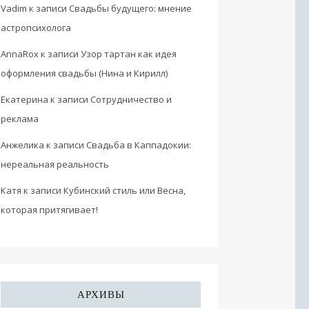
Vadim
к записи
Свадьбы будущего: мнение
астропсихолога
AnnaRox
к записи
Узор тартан как идея
оформления свадьбы (Нина и Кирилл)
Екатерина
к записи
Сотрудничество и
реклама
Анжелика
к записи
Свадьба в Каппадокии:
нереальная реальность
Катя
к записи
Кубинский стиль или Весна,
которая притягивает!
АРХИВЫ