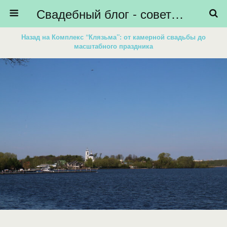
Свадебный блог - советы невестам, подготовка к свадьбе - HiBride
Назад на Комплекс “Клязьма”: от камерной свадьбы до
масштабного праздника