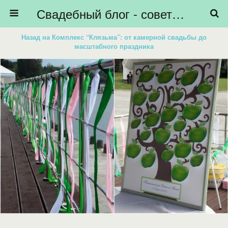
Свадебный блог - советы невестам, подготовка к свадьбе - HiBride
Назад на Комплекс “Клязьма”: от камерной свадьбы до
масштабного праздника