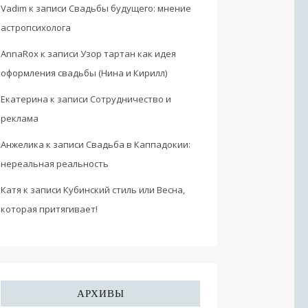
Vadim
к записи
Свадьбы будущего: мнение
астропсихолога
AnnaRox
к записи
Узор тартан как идея
оформления свадьбы (Нина и Кирилл)
Екатерина
к записи
Сотрудничество и
реклама
Анжелика
к записи
Свадьба в Каппадокии:
нереальная реальность
Катя
к записи
Кубинский стиль или Весна,
которая притягивает!
АРХИВЫ