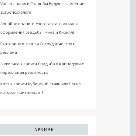
Vadim
к записи
Свадьбы будущего: мнение
астропсихолога
AnnaRox
к записи
Узор тартан как идея
оформления свадьбы (Нина и Кирилл)
Екатерина
к записи
Сотрудничество и
реклама
Анжелика
к записи
Свадьба в Каппадокии:
нереальная реальность
Катя
к записи
Кубинский стиль или Весна,
которая притягивает!
АРХИВЫ