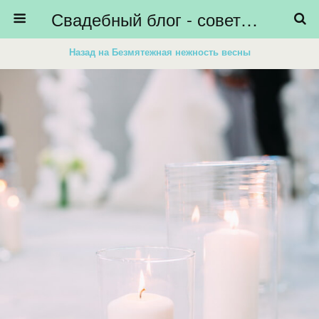
Свадебный блог - советы невестам, подготовка к свадьбе - HiBride
Назад на Безмятежная нежность весны