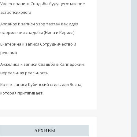
Vadim
к записи
Свадьбы будущего: мнение
астропсихолога
AnnaRox
к записи
Узор тартан как идея
оформления свадьбы (Нина и Кирилл)
Екатерина
к записи
Сотрудничество и
реклама
Анжелика
к записи
Свадьба в Каппадокии:
нереальная реальность
Катя
к записи
Кубинский стиль или Весна,
которая притягивает!
АРХИВЫ