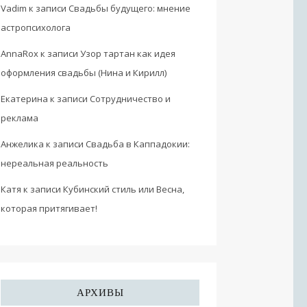
Vadim
к записи
Свадьбы будущего: мнение
астропсихолога
AnnaRox
к записи
Узор тартан как идея
оформления свадьбы (Нина и Кирилл)
Екатерина
к записи
Сотрудничество и
реклама
Анжелика
к записи
Свадьба в Каппадокии:
нереальная реальность
Катя
к записи
Кубинский стиль или Весна,
которая притягивает!
АРХИВЫ