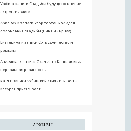
Vadim
к записи
Свадьбы будущего: мнение
астропсихолога
AnnaRox
к записи
Узор тартан как идея
оформления свадьбы (Нина и Кирилл)
Екатерина
к записи
Сотрудничество и
реклама
Анжелика
к записи
Свадьба в Каппадокии:
нереальная реальность
Катя
к записи
Кубинский стиль или Весна,
которая притягивает!
АРХИВЫ